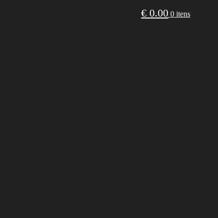
€
0.00
0 itens