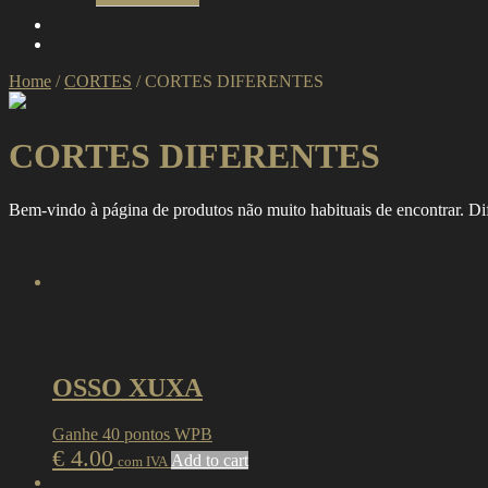
Home
/
CORTES
/
CORTES DIFERENTES
CORTES DIFERENTES
Bem-vindo à página de produtos não muito habituais de encontrar. Di
OSSO XUXA
Ganhe 40 pontos WPB
€
4.00
Add to cart
com IVA