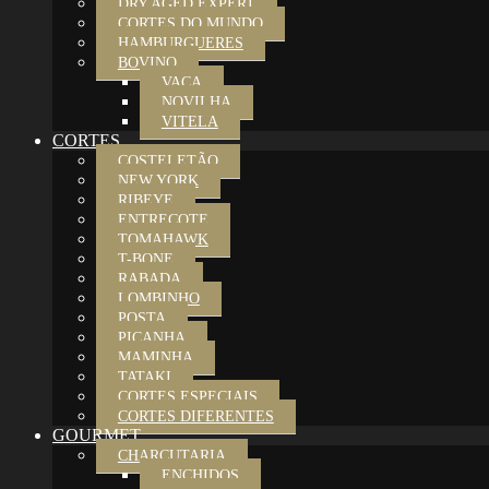
DRY AGED EXPERT
CORTES DO MUNDO
HAMBURGUERES
BOVINO
VACA
NOVILHA
VITELA
CORTES
COSTELETÃO
NEW YORK
RIBEYE
ENTRECOTE
TOMAHAWK
T-BONE
RABADA
LOMBINHO
POSTA
PICANHA
MAMINHA
TATAKI
CORTES ESPECIAIS
CORTES DIFERENTES
GOURMET
CHARCUTARIA
ENCHIDOS