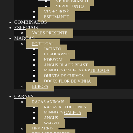
VERDE BRANCO
VERDE TINTO
VINHO ROSÉ
ESPUMANTE
COMBINADOS
ESPECIAIS
VALES PRESENTE
MARCAS
PORTUGAL
JACINTO
LUSOCARNE
KOBEGAL
ANGUS BLACK BEAST
MINHOTA GALEGA CERTIFICADA
QUINTA DE CURVOS
DOCES FLOR DE VINHA
EUROPA
CARNES
RAÇAS ANIMAIS
RAÇAS AUTÓCTENES
MINHOTA GALEGA
ANGUS
WAGYU
DRY AGED