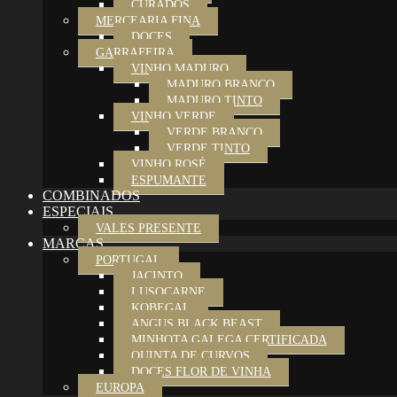
CURADOS
MERCEARIA FINA
DOCES
GARRAFEIRA
VINHO MADURO
MADURO BRANCO
MADURO TINTO
VINHO VERDE
VERDE BRANCO
VERDE TINTO
VINHO ROSÉ
ESPUMANTE
COMBINADOS
ESPECIAIS
VALES PRESENTE
MARCAS
PORTUGAL
JACINTO
LUSOCARNE
KOBEGAL
ANGUS BLACK BEAST
MINHOTA GALEGA CERTIFICADA
QUINTA DE CURVOS
DOCES FLOR DE VINHA
EUROPA