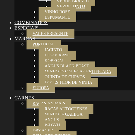
VERDE BRANCO
VERDE TINTO
VINHO ROSÉ
ESPUMANTE
COMBINADOS
ESPECIAIS
VALES PRESENTE
MARCAS
PORTUGAL
JACINTO
LUSOCARNE
KOBEGAL
ANGUS BLACK BEAST
MINHOTA GALEGA CERTIFICADA
QUINTA DE CURVOS
DOCES FLOR DE VINHA
EUROPA
CARNES
RAÇAS ANIMAIS
RAÇAS AUTÓCTENES
MINHOTA GALEGA
ANGUS
WAGYU
DRY AGED