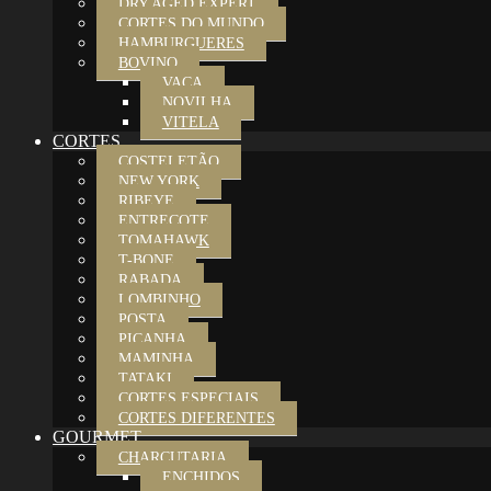
DRY AGED EXPERT
CORTES DO MUNDO
HAMBURGUERES
BOVINO
VACA
NOVILHA
VITELA
CORTES
COSTELETÃO
NEW YORK
RIBEYE
ENTRECOTE
TOMAHAWK
T-BONE
RABADA
LOMBINHO
POSTA
PICANHA
MAMINHA
TATAKI
CORTES ESPECIAIS
CORTES DIFERENTES
GOURMET
CHARCUTARIA
ENCHIDOS