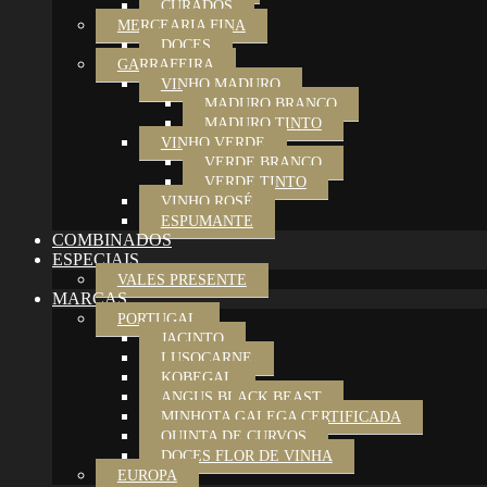
CURADOS
MERCEARIA FINA
DOCES
GARRAFEIRA
VINHO MADURO
MADURO BRANCO
MADURO TINTO
VINHO VERDE
VERDE BRANCO
VERDE TINTO
VINHO ROSÉ
ESPUMANTE
COMBINADOS
ESPECIAIS
VALES PRESENTE
MARCAS
PORTUGAL
JACINTO
LUSOCARNE
KOBEGAL
ANGUS BLACK BEAST
MINHOTA GALEGA CERTIFICADA
QUINTA DE CURVOS
DOCES FLOR DE VINHA
EUROPA