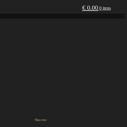
€
0.00
0 itens
Siga-nos