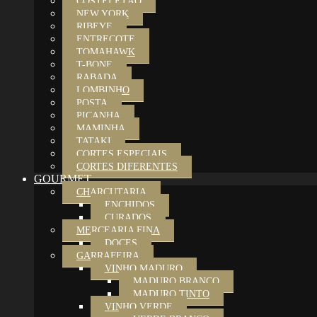
COSTELETÃO
NEW YORK
RIBEYE
ENTRECOTE
TOMAHAWK
T-BONE
RABADA
LOMBINHO
POSTA
PICANHA
MAMINHA
TATAKI
CORTES ESPECIAIS
CORTES DIFERENTES
GOURMET
CHARCUTARIA
ENCHIDOS
CURADOS
MERCEARIA FINA
DOCES
GARRAFEIRA
VINHO MADURO
MADURO BRANCO
MADURO TINTO
VINHO VERDE