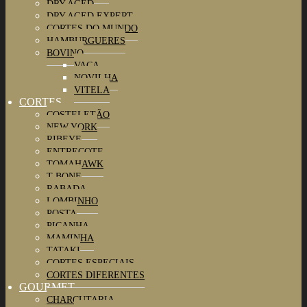
DRY AGED
DRY AGED EXPERT
CORTES DO MUNDO
HAMBURGUERES
BOVINO
VACA
NOVILHA
VITELA
CORTES
COSTELETÃO
NEW YORK
RIBEYE
ENTRECOTE
TOMAHAWK
T-BONE
RABADA
LOMBINHO
POSTA
PICANHA
MAMINHA
TATAKI
CORTES ESPECIAIS
CORTES DIFERENTES
GOURMET
CHARCUTARIA