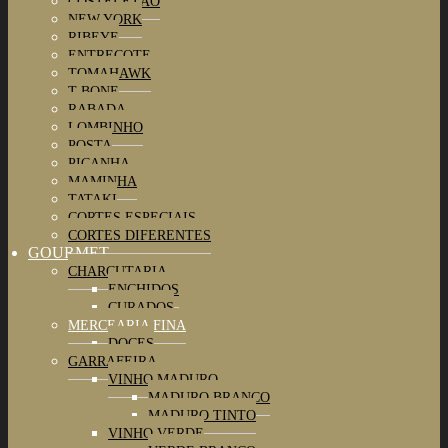
COSTELETÃO
NEW YORK
RIBEYE
ENTRECOTE
TOMAHAWK
T-BONE
RABADA
LOMBINHO
POSTA
PICANHA
MAMINHA
TATAKI
CORTES ESPECIAIS
CORTES DIFERENTES
GOURMET
CHARCUTARIA
ENCHIDOS
CURADOS
MERCEARIA FINA
DOCES
GARRAFEIRA
VINHO MADURO
MADURO BRANCO
MADURO TINTO
VINHO VERDE