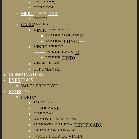
ENCHIDOS
CURADOS
MERCEARIA FINA
DOCES
GARRAFEIRA
VINHO MADURO
MADURO BRANCO
MADURO TINTO
VINHO VERDE
VERDE BRANCO
VERDE TINTO
VINHO ROSÉ
ESPUMANTE
COMBINADOS
ESPECIAIS
VALES PRESENTE
MARCAS
PORTUGAL
JACINTO
LUSOCARNE
KOBEGAL
ANGUS BLACK BEAST
MINHOTA GALEGA CERTIFICADA
QUINTA DE CURVOS
DOCES FLOR DE VINHA