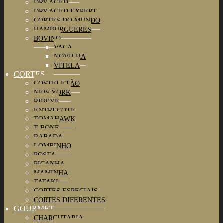
DRY AGED
DRY AGED EXPERT
CORTES DO MUNDO
HAMBURGUERES
BOVINO
VACA
NOVILHA
VITELA
CORTES
COSTELETÃO
NEW YORK
RIBEYE
ENTRECOTE
TOMAHAWK
T-BONE
RABADA
LOMBINHO
POSTA
PICANHA
MAMINHA
TATAKI
CORTES ESPECIAIS
CORTES DIFERENTES
GOURMET
CHARCUTARIA