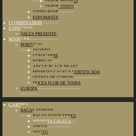
VERDE BRANCO
VERDE TINTO
VINHO ROSÉ
ESPUMANTE
COMBINADOS
ESPECIAIS
VALES PRESENTE
MARCAS
PORTUGAL
JACINTO
LUSOCARNE
KOBEGAL
ANGUS BLACK BEAST
MINHOTA GALEGA CERTIFICADA
QUINTA DE CURVOS
DOCES FLOR DE VINHA
EUROPA
CARNES
RAÇAS ANIMAIS
RAÇAS AUTÓCTENES
MINHOTA GALEGA
ANGUS
WAGYU