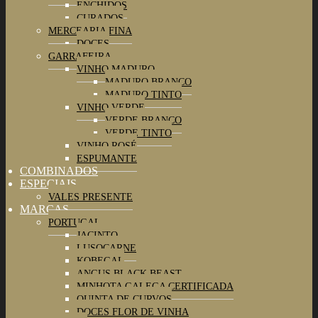
ENCHIDOS
CURADOS
MERCEARIA FINA
DOCES
GARRAFEIRA
VINHO MADURO
MADURO BRANCO
MADURO TINTO
VINHO VERDE
VERDE BRANCO
VERDE TINTO
VINHO ROSÉ
ESPUMANTE
COMBINADOS
ESPECIAIS
VALES PRESENTE
MARCAS
PORTUGAL
JACINTO
LUSOCARNE
KOBEGAL
ANGUS BLACK BEAST
MINHOTA GALEGA CERTIFICADA
QUINTA DE CURVOS
DOCES FLOR DE VINHA