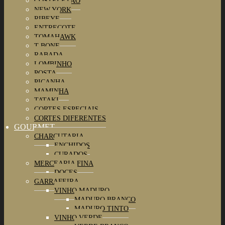
COSTELETÃO
NEW YORK
RIBEYE
ENTRECOTE
TOMAHAWK
T-BONE
RABADA
LOMBINHO
POSTA
PICANHA
MAMINHA
TATAKI
CORTES ESPECIAIS
CORTES DIFERENTES
GOURMET
CHARCUTARIA
ENCHIDOS
CURADOS
MERCEARIA FINA
DOCES
GARRAFEIRA
VINHO MADURO
MADURO BRANCO
MADURO TINTO
VINHO VERDE