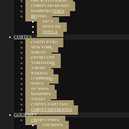
DRY AGED EXPERT
CORTES DO MUNDO
HAMBURGUERES
BOVINO
VACA
NOVILHA
VITELA
CORTES
COSTELETÃO
NEW YORK
RIBEYE
ENTRECOTE
TOMAHAWK
T-BONE
RABADA
LOMBINHO
POSTA
PICANHA
MAMINHA
TATAKI
CORTES ESPECIAIS
CORTES DIFERENTES
GOURMET
CHARCUTARIA
ENCHIDOS