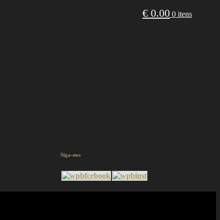
€
0.00
0 itens
Siga-nos