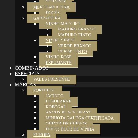
CURADOS
MERCEARIA FINA
DOCES
GARRAFEIRA
VINHO MADURO
MADURO BRANCO
MADURO TINTO
VINHO VERDE
VERDE BRANCO
VERDE TINTO
VINHO ROSÉ
ESPUMANTE
COMBINADOS
ESPECIAIS
VALES PRESENTE
MARCAS
PORTUGAL
JACINTO
LUSOCARNE
KOBEGAL
ANGUS BLACK BEAST
MINHOTA GALEGA CERTIFICADA
QUINTA DE CURVOS
DOCES FLOR DE VINHA
EUROPA