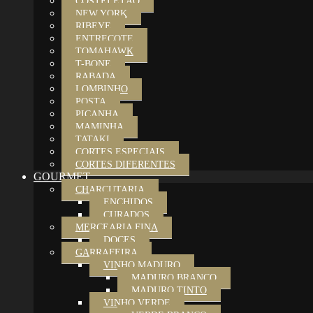
COSTELETÃO
NEW YORK
RIBEYE
ENTRECOTE
TOMAHAWK
T-BONE
RABADA
LOMBINHO
POSTA
PICANHA
MAMINHA
TATAKI
CORTES ESPECIAIS
CORTES DIFERENTES
GOURMET
CHARCUTARIA
ENCHIDOS
CURADOS
MERCEARIA FINA
DOCES
GARRAFEIRA
VINHO MADURO
MADURO BRANCO
MADURO TINTO
VINHO VERDE