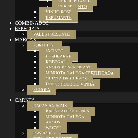
VERDE BRANCO
VERDE TINTO
VINHO ROSÉ
ESPUMANTE
COMBINADOS
ESPECIAIS
VALES PRESENTE
MARCAS
PORTUGAL
JACINTO
LUSOCARNE
KOBEGAL
ANGUS BLACK BEAST
MINHOTA GALEGA CERTIFICADA
QUINTA DE CURVOS
DOCES FLOR DE VINHA
EUROPA
CARNES
RAÇAS ANIMAIS
RAÇAS AUTÓCTENES
MINHOTA GALEGA
ANGUS
WAGYU
DRY AGED