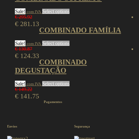
Sale!
Select options
com IVA
€
295.92
€
281.13
COMBINADO FAMÍLIA
Sale!
Select options
com IVA
€
130.87
€
124.33
COMBINADO
DEGUSTAÇÃO
Sale!
Select options
com IVA
€
149.22
€
141.75
Pagamentos
Envios
Segurança