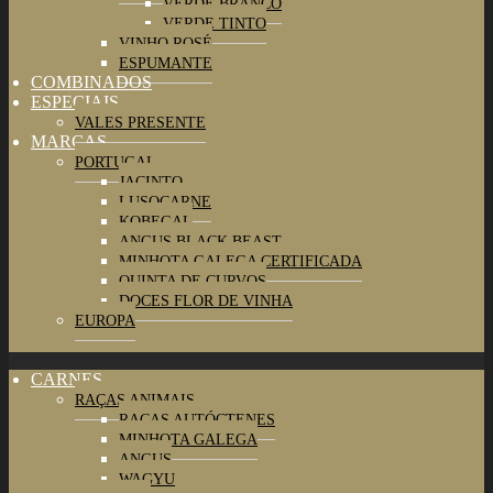
VERDE BRANCO
VERDE TINTO
VINHO ROSÉ
ESPUMANTE
COMBINADOS
ESPECIAIS
VALES PRESENTE
MARCAS
PORTUGAL
JACINTO
LUSOCARNE
KOBEGAL
ANGUS BLACK BEAST
MINHOTA GALEGA CERTIFICADA
QUINTA DE CURVOS
DOCES FLOR DE VINHA
EUROPA
CARNES
Maximizar
RAÇAS ANIMAIS
submenu
Maximizar
RAÇAS AUTÓCTENES
submenu
MINHOTA GALEGA
ANGUS
WAGYU