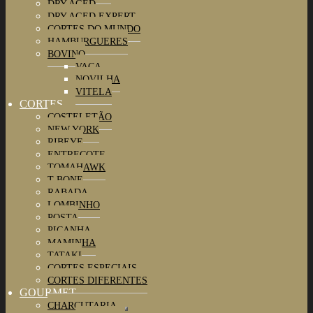
DRY AGED
DRY AGED EXPERT
CORTES DO MUNDO
HAMBURGUERES
BOVINO
Maximizar
VACA
submenu
NOVILHA
VITELA
CORTES
Maximizar
COSTELETÃO
submenu
NEW YORK
RIBEYE
ENTRECOTE
TOMAHAWK
T-BONE
RABADA
LOMBINHO
POSTA
PICANHA
MAMINHA
TATAKI
CORTES ESPECIAIS
CORTES DIFERENTES
GOURMET
Maximizar
CHARCUTARIA
submenu