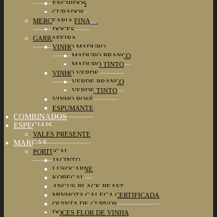
Maximizar
ENCHIDOS
submenu
CURADOS
MERCEARIA FINA
Maximizar
DOCES
submenu
GARRAFEIRA
Maximizar
VINHO MADURO
submenu
Maximizar
MADURO BRANCO
submenu
MADURO TINTO
VINHO VERDE
Maximizar
VERDE BRANCO
submenu
VERDE TINTO
VINHO ROSÉ
ESPUMANTE
COMBINADOS
ESPECIAIS
Maximizar
VALES PRESENTE
submenu
MARCAS
Maximizar
PORTUGAL
submenu
Maximizar
JACINTO
submenu
LUSOCARNE
KOBEGAL
ANGUS BLACK BEAST
MINHOTA GALEGA CERTIFICADA
QUINTA DE CURVOS
DOCES FLOR DE VINHA