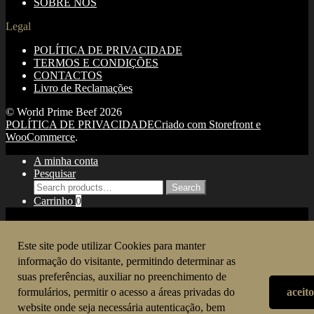
SOBRE NÓS
Legal
POLÍTICA DE PRIVACIDADE
TERMOS E CONDIÇÕES
CONTACTOS
Livro de Reclamações
© World Prime Beef 2026
POLÍTICA DE PRIVACIDADE
Criado com Storefront e
WooCommerce
.
A minha conta
Pesquisar
Search
Search
for:
Carrinho
0
Copyright © Todos os Direitos Reservados ® WORLD PRIME
BEEF | 2023 | Design & Code by:
Zitron Design
Este site pode utilizar Cookies para manter
informação do visitante, permitindo determinar as
Está a visualizar:
suas preferências, auxiliar no preenchimento de
formulários, permitir o acesso a áreas privadas do
aceito
COMBINADO BOMBA
website onde seja necessária autenticação, bem