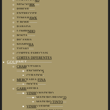
COSTELETÃO
NEW YORK
RIBEYE
ENTRECOTE
TOMAHAWK
T-BONE
RABADA
LOMBINHO
POSTA
PICANHA
MAMINHA
TATAKI
CORTES ESPECIAIS
CORTES DIFERENTES
GOURMET
CHARCUTARIA
ENCHIDOS
CURADOS
MERCEARIA FINA
DOCES
GARRAFEIRA
VINHO MADURO
MADURO BRANCO
MADURO TINTO
VINHO VERDE