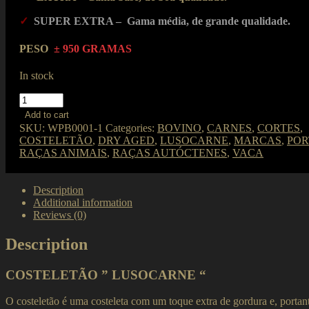
✓
SUPER EXTRA – Gama média, de grande qualidade.
PESO
± 950 GRAMAS
In stock
COSTELETÃO
EXTRA
Add to cart
"LUSOCARNE"
SKU:
WPB0001-1
Categories:
BOVINO
,
CARNES
,
CORTES
,
quantity
COSTELETÃO
,
DRY AGED
,
LUSOCARNE
,
MARCAS
,
PO
RAÇAS ANIMAIS
,
RAÇAS AUTÓCTENES
,
VACA
Description
Additional information
Reviews (0)
Description
COSTELETÃO ” LUSOCARNE “
O costeletão é uma costeleta com um toque extra de gordura e, portant