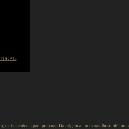
RTUGAL
,
o, mais suculenta para preparar. Dá origem a um maravilhoso bife no oss