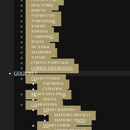
COSTELETÃO
NEW YORK
RIBEYE
ENTRECOTE
TOMAHAWK
T-BONE
RABADA
LOMBINHO
POSTA
PICANHA
MAMINHA
TATAKI
CORTES ESPECIAIS
CORTES DIFERENTES
GOURMET
CHARCUTARIA
ENCHIDOS
CURADOS
MERCEARIA FINA
DOCES
GARRAFEIRA
VINHO MADURO
MADURO BRANCO
MADURO TINTO
VINHO VERDE