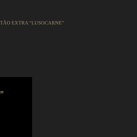
TÃO EXTRA “LUSOCARNE”
”