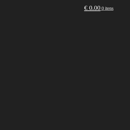
€
0.00
0 itens