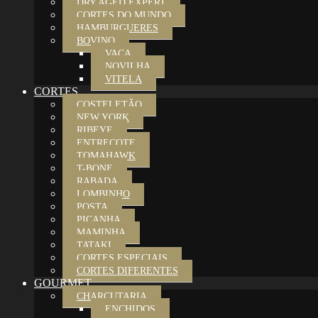
DRY AGED EXPERT
CORTES DO MUNDO
HAMBURGUERES
BOVINO
VACA
NOVILHA
VITELA
CORTES
COSTELETÃO
NEW YORK
RIBEYE
ENTRECOTE
TOMAHAWK
T-BONE
RABADA
LOMBINHO
POSTA
PICANHA
MAMINHA
TATAKI
CORTES ESPECIAIS
CORTES DIFERENTES
GOURMET
CHARCUTARIA
ENCHIDOS