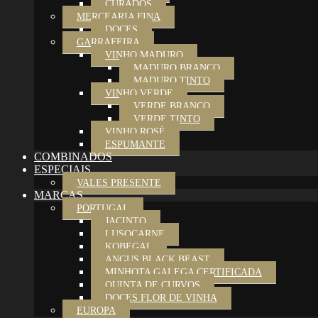
CURADOS
MERCEARIA FINA
DOCES
GARRAFEIRA
VINHO MADURO
MADURO BRANCO
MADURO TINTO
VINHO VERDE
VERDE BRANCO
VERDE TINTO
VINHO ROSÉ
ESPUMANTE
COMBINADOS
ESPECIAIS
VALES PRESENTE
MARCAS
PORTUGAL
JACINTO
LUSOCARNE
KOBEGAL
ANGUS BLACK BEAST
MINHOTA GALEGA CERTIFICADA
QUINTA DE CURVOS
DOCES FLOR DE VINHA
EUROPA