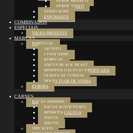
VERDE BRANCO
VERDE TINTO
VINHO ROSÉ
ESPUMANTE
COMBINADOS
ESPECIAIS
VALES PRESENTE
MARCAS
PORTUGAL
JACINTO
LUSOCARNE
KOBEGAL
ANGUS BLACK BEAST
MINHOTA GALEGA CERTIFICADA
QUINTA DE CURVOS
DOCES FLOR DE VINHA
EUROPA
CARNES
RAÇAS ANIMAIS
RAÇAS AUTÓCTENES
MINHOTA GALEGA
ANGUS
WAGYU
DRY AGED