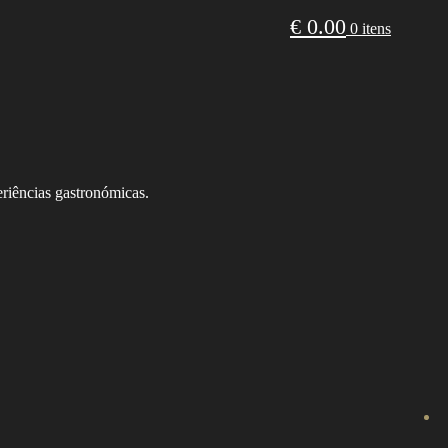
€
0.00
0 itens
riências gastronómicas.