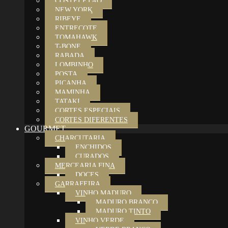
COSTELETÃO
NEW YORK
RIBEYE
ENTRECOTE
TOMAHAWK
T-BONE
RABADA
LOMBINHO
POSTA
PICANHA
MAMINHA
TATAKI
CORTES ESPECIAIS
CORTES DIFERENTES
GOURMET
CHARCUTARIA
ENCHIDOS
CURADOS
MERCEARIA FINA
DOCES
GARRAFEIRA
VINHO MADURO
MADURO BRANCO
MADURO TINTO
VINHO VERDE