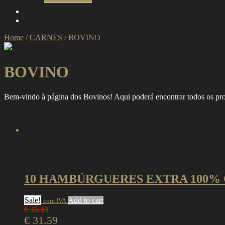
Home
/
CARNES
/
BOVINO
BOVINO
Bem-vindo à página dos Bovinos! Aqui poderá encontrar todos os prod
10 HAMBÚRGUERES EXTRA 100%
Sale!
Add to cart
com IVA
€
35.10
€
31.59