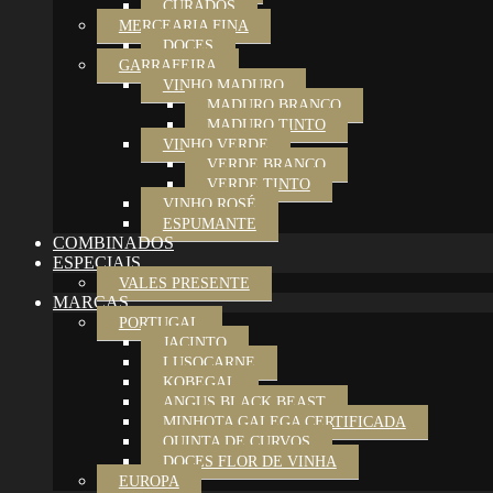
CURADOS
MERCEARIA FINA
DOCES
GARRAFEIRA
VINHO MADURO
MADURO BRANCO
MADURO TINTO
VINHO VERDE
VERDE BRANCO
VERDE TINTO
VINHO ROSÉ
ESPUMANTE
COMBINADOS
ESPECIAIS
VALES PRESENTE
MARCAS
PORTUGAL
JACINTO
LUSOCARNE
KOBEGAL
ANGUS BLACK BEAST
MINHOTA GALEGA CERTIFICADA
QUINTA DE CURVOS
DOCES FLOR DE VINHA
EUROPA