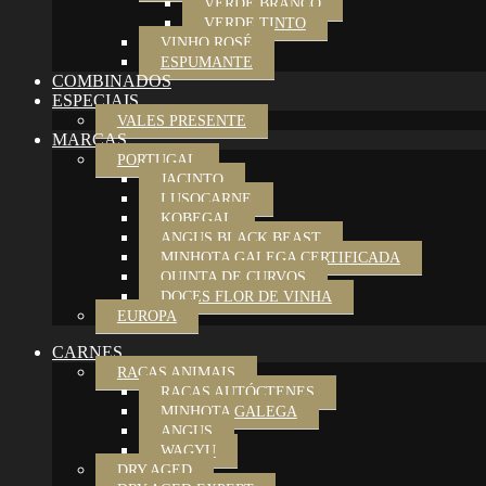
VERDE BRANCO
VERDE TINTO
VINHO ROSÉ
ESPUMANTE
COMBINADOS
ESPECIAIS
VALES PRESENTE
MARCAS
PORTUGAL
JACINTO
LUSOCARNE
KOBEGAL
ANGUS BLACK BEAST
MINHOTA GALEGA CERTIFICADA
QUINTA DE CURVOS
DOCES FLOR DE VINHA
EUROPA
CARNES
RAÇAS ANIMAIS
RAÇAS AUTÓCTENES
MINHOTA GALEGA
ANGUS
WAGYU
DRY AGED