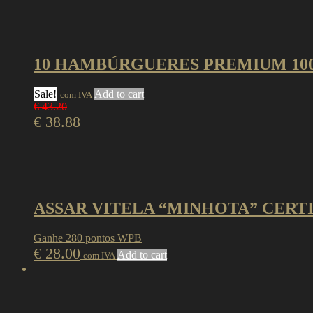
10 HAMBÚRGUERES PREMIUM 10
Sale!
Add to cart
com IVA
€
43.20
€
38.88
ASSAR VITELA “MINHOTA” CERT
Ganhe 280 pontos WPB
€
28.00
Add to cart
com IVA