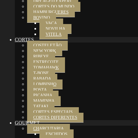
DRY AGED EXPERT
CORTES DO MUNDO
HAMBURGUERES
BOVINO
VACA
NOVILHA
VITELA
CORTES
COSTELETÃO
NEW YORK
RIBEYE
ENTRECOTE
TOMAHAWK
T-BONE
RABADA
LOMBINHO
POSTA
PICANHA
MAMINHA
TATAKI
CORTES ESPECIAIS
CORTES DIFERENTES
GOURMET
CHARCUTARIA
ENCHIDOS