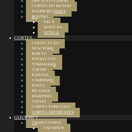
DRY AGED EXPERT
CORTES DO MUNDO
HAMBURGUERES
BOVINO
VACA
NOVILHA
VITELA
CORTES
COSTELETÃO
NEW YORK
RIBEYE
ENTRECOTE
TOMAHAWK
T-BONE
RABADA
LOMBINHO
POSTA
PICANHA
MAMINHA
TATAKI
CORTES ESPECIAIS
CORTES DIFERENTES
GOURMET
CHARCUTARIA
ENCHIDOS