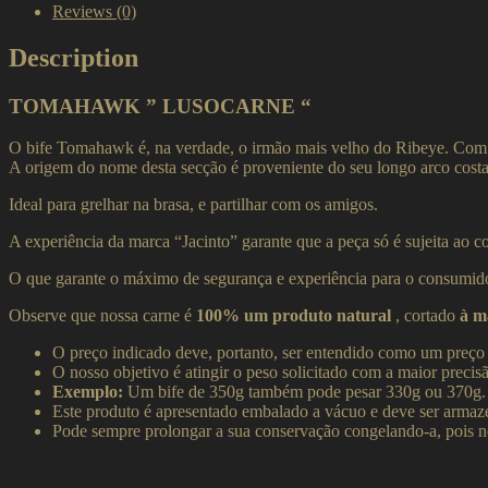
Reviews (0)
Description
TOMAHAWK ” LUSOCARNE “
O bife Tomahawk é, na verdade, o irmão mais velho do Ribeye. Com u
A origem do nome desta secção é proveniente do seu longo arco costal
Ideal para grelhar na brasa, e partilhar com os amigos.
A experiência da marca “Jacinto” garante que a peça só é sujeita ao co
O que garante o máximo de segurança e experiência para o consumido
Observe que nossa carne é
100% um produto natural
, cortado
à m
O preço indicado deve, portanto, ser entendido como um preço
O nosso objetivo é atingir o peso solicitado com a maior precisã
Exemplo:
Um bife de 350g também pode pesar 330g ou 370g.
Este produto é apresentado embalado a vácuo e deve ser armaze
Pode sempre prolongar a sua conservação congelando-a, pois ne