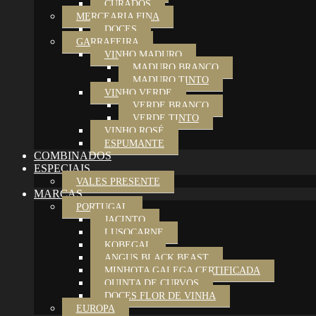
CURADOS
MERCEARIA FINA
DOCES
GARRAFEIRA
VINHO MADURO
MADURO BRANCO
MADURO TINTO
VINHO VERDE
VERDE BRANCO
VERDE TINTO
VINHO ROSÉ
ESPUMANTE
COMBINADOS
ESPECIAIS
VALES PRESENTE
MARCAS
PORTUGAL
JACINTO
LUSOCARNE
KOBEGAL
ANGUS BLACK BEAST
MINHOTA GALEGA CERTIFICADA
QUINTA DE CURVOS
DOCES FLOR DE VINHA
EUROPA