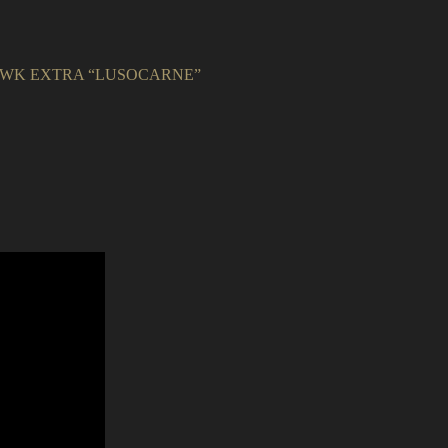
WK EXTRA “LUSOCARNE”