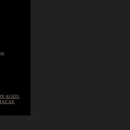
OS
RY AGED
,
RAÇAS