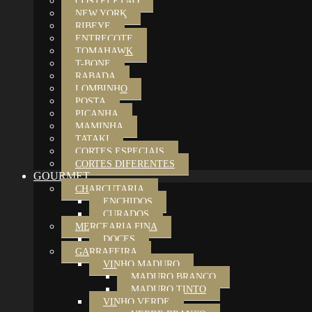
COSTELETÃO
NEW YORK
RIBEYE
ENTRECOTE
TOMAHAWK
T-BONE
RABADA
LOMBINHO
POSTA
PICANHA
MAMINHA
TATAKI
CORTES ESPECIAIS
CORTES DIFERENTES
GOURMET
CHARCUTARIA
ENCHIDOS
CURADOS
MERCEARIA FINA
DOCES
GARRAFEIRA
VINHO MADURO
MADURO BRANCO
MADURO TINTO
VINHO VERDE