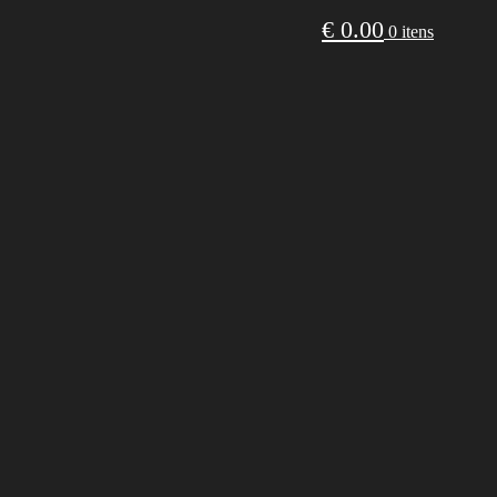
€
0.00
0 itens