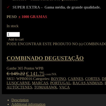
✓
SUPER EXTRA – Gama média, de grande qualidade.
PESO
± 1000 GRAMAS
In stock
TOMAHAWK
EXTRA
Add to cart
"LUSOCARNE"
PODE ENCONTRAR ESTE PRODUTO NO (s) COMBINAD
quantity
COMBINADO DEGUSTAÇÃO
Ganhe 365 Pontos WPB
€
149.22
€
141.75
com IVA
SKU:
WPB0016
Categories:
BOVINO
,
CARNES
,
CORTES
,
D
LUSOCARNE
,
MARCAS
,
PORTUGAL
,
RAÇAS ANIMAIS
,
AUTÓCTENES
,
TOMAHAWK
,
VACA
Description
Additional information