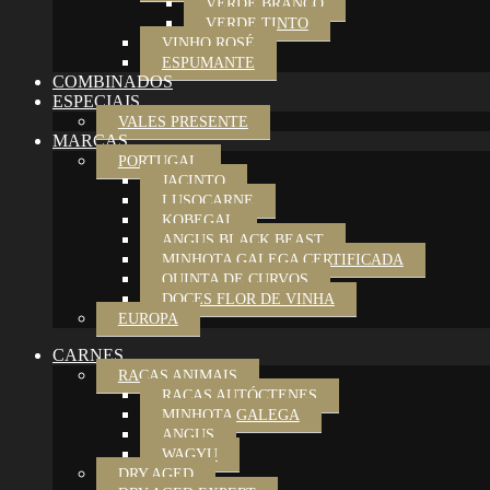
VERDE BRANCO
VERDE TINTO
VINHO ROSÉ
ESPUMANTE
COMBINADOS
ESPECIAIS
VALES PRESENTE
MARCAS
PORTUGAL
JACINTO
LUSOCARNE
KOBEGAL
ANGUS BLACK BEAST
MINHOTA GALEGA CERTIFICADA
QUINTA DE CURVOS
DOCES FLOR DE VINHA
EUROPA
CARNES
RAÇAS ANIMAIS
RAÇAS AUTÓCTENES
MINHOTA GALEGA
ANGUS
WAGYU
DRY AGED